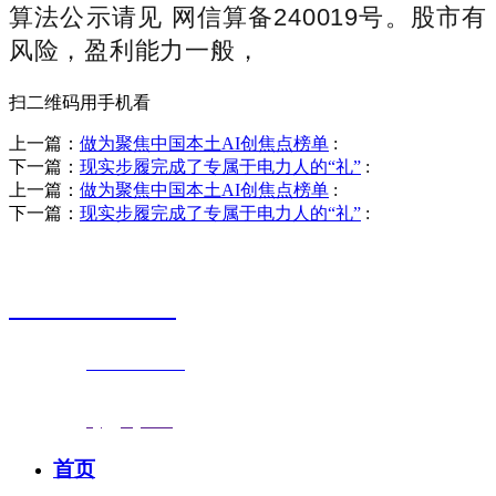
算法公示请见 网信算备240019号。股市有
风险，盈利能力一般，
扫二维码用手机看
上一篇：
做为聚焦中国本土AI创焦点榜单
:
下一篇：
现实步履完成了专属于电力人的“礼”
:
上一篇：
做为聚焦中国本土AI创焦点榜单
:
下一篇：
现实步履完成了专属于电力人的“礼”
:
销售热线
0523-87590811
联系电话：
0523-87590811
传真号码：0523-87686463
邮箱地址：
nj@jsnj.com
首页