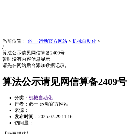
News
文化品牌
当前位置：
必一·运动官方网站
>
机械自动化
>
/
算法公示请见网信算备2409号
暂时没有内容信息显示
请先在网站后台添加数据记录。
算法公示请见网信算备2409号
分类：
机械自动化
作者：必一·运动官方网站
来源：
发布时间：
2025-07-29 11:16
访问量：
【概要描述】