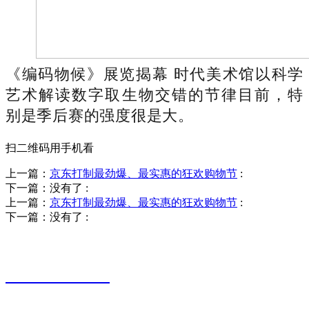
《编码物候》展览揭幕 时代美术馆以科学
艺术解读数字取生物交错的节律目前，特
别是季后赛的强度很是大。
扫二维码用手机看
上一篇：
京东打制最劲爆、最实惠的狂欢购物节
:
下一篇：没有了
:
上一篇：
京东打制最劲爆、最实惠的狂欢购物节
:
下一篇：没有了
:
销售热线
0523-87590811