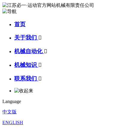
首页
关于我们

机械自动化

机械知识

联系我们

Language
中文版
ENGLISH