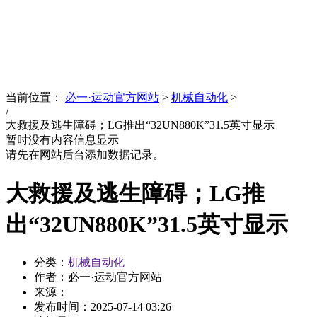
News
文化品牌
当前位置：
必一·运动官方网站
>
机械自动化
>
/
大救援及逃生障碍；LG推出“32UN880K”31.5英寸显示
暂时没有内容信息显示
请先在网站后台添加数据记录。
大救援及逃生障碍；LG推
出“32UN880K”31.5英寸显示
分类：
机械自动化
作者：必一·运动官方网站
来源：
发布时间：
2025-07-14 03:26