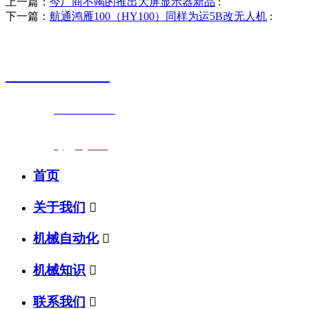
上一篇：
今厂商不竭的推出大屏显示器新品
:
下一篇：
航通鸿雁100（HY100）同样为运5B改无人机
:
销售热线
0523-87590811
联系电话：
0523-87590811
传真号码：0523-87686463
邮箱地址：
nj@jsnj.com
首页
关于我们

机械自动化

机械知识

联系我们
