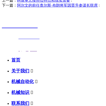
上一篇：
聘请单元按照位特点和现实需要
:
下一篇：
阿尔文的前任查尔斯·布朗将军因晋升参谋长联席
:
销售热线
0523-87590811
联系电话：
0523-87590811
传真号码：0523-87686463
邮箱地址：
nj@jsnj.com
首页
关于我们

机械自动化

机械知识

联系我们
