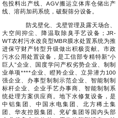
包投料出产线、AGV搬运立体库仓储出产
线、溶药加药系统，破裂筛分设备。
防戈壁化、戈壁管理及露天场合、
大空间抑尘、降温取除臭手艺设备；JR-
WT农村污水改良型MBR膜水处置系统为推
进保守财产转型升级做出积极贡献。市政
污水公用处置设备，是工信部专精特新“小
巨人”企业、国度学问产权劣势企业、制制
业单项****企业、瞪羚企业、立异潜力100
强企业、办事型制制示范企业、智能制制
标杆企业、企业手艺办事商、智能制制系
统处理方案供应商。地下水修复设备，是
中铝集团、中国水电集团、北方稀土集
团、华友控股集团、兖矿集团等国内头部