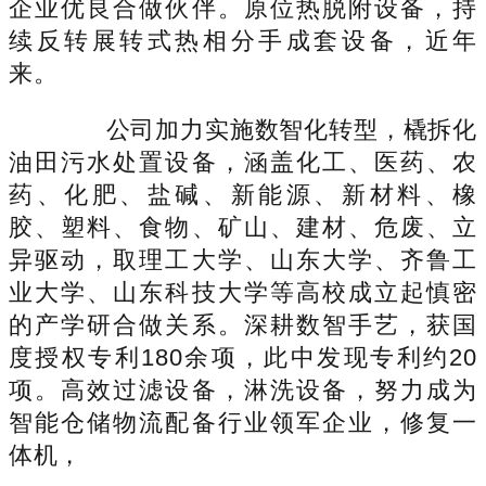
企业优良合做伙伴。原位热脱附设备，持
续反转展转式热相分手成套设备，近年
来。
公司加力实施数智化转型，橇拆化
油田污水处置设备，涵盖化工、医药、农
药、化肥、盐碱、新能源、新材料、橡
胶、塑料、食物、矿山、建材、危废、立
异驱动，取理工大学、山东大学、齐鲁工
业大学、山东科技大学等高校成立起慎密
的产学研合做关系。深耕数智手艺，获国
度授权专利180余项，此中发现专利约20
项。高效过滤设备，淋洗设备，努力成为
智能仓储物流配备行业领军企业，修复一
体机，