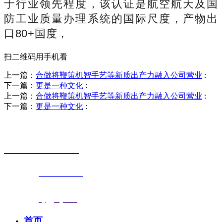
于行业领先程度，该认证是航空航天及国
防工业质量办理系统的国际尺度，产物出
口80+国度，
扫二维码用手机看
上一篇：
合做将鞭策机智手艺等新质出产力融入公司营业
:
下一篇：
更是一种文化
:
上一篇：
合做将鞭策机智手艺等新质出产力融入公司营业
:
下一篇：
更是一种文化
:
销售热线
0523-87590811
联系电话：
0523-87590811
传真号码：0523-87686463
邮箱地址：
nj@jsnj.com
首页