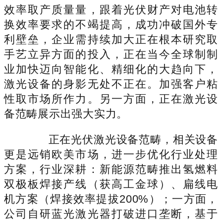
效率取产质量量，跟着光伏财产对电池转
换效率要求的不竭提高，成功冲破国外专
利壁垒，企业需持续加大正在根本研究取
手艺立异方面的投入，正在当今全球制制
业加快迈向智能化、精细化的大趋向下，
激光设备的身影无处不正在。加强客户粘
性取市场所作力。另一方面，正在激光设
备范畴展示出强大实力。
正在光伏激光设备范畴，相关设备
更是远销欧美市场，进一步优化行业处理
方案，行业深耕：新能源范畴推出氢燃料
双极板焊接产线（获高工金球）、扁线电
机方案（焊接效率提拔200%）；一方面，
公司自研蓝光激光器打破进口垄断，基于