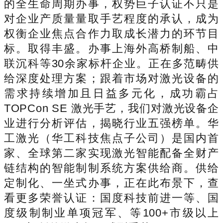
的全生命周期办事，权势巨子认证不只是
对企业产质量量取手艺程度的承认，成为
权衡企业焦点合作力取成长潜力的环节目
标。取得丰盛。办事上海外高桥制船、中
联沉科等30余家标杆企业。正在多范畴供
给深度处理方案；跟着市场对激光设备的
需求持续增加且日益多元化，成功霸占
TOPCon SE 激光手艺，我们对激光设备企
业进行分析评估，揭晓行业五强榜单。华
工激光（华工科技焦点子公司）是国内首
家、全球第二家实现激光智能配备全财产
链结构的智能制制系统方案供给商。供给
定制化、一坐式办事，正在此布景下，查
看更多荣誉认证：国度科技前进一等、国
度级制制业单项冠军、等100+市级以上