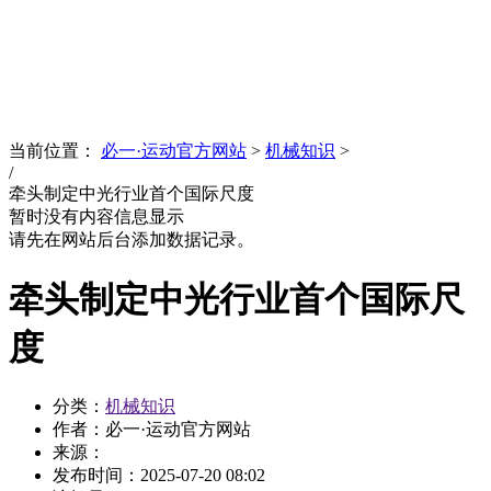
News
文化品牌
当前位置：
必一·运动官方网站
>
机械知识
>
/
牵头制定中光行业首个国际尺度
暂时没有内容信息显示
请先在网站后台添加数据记录。
牵头制定中光行业首个国际尺
度
分类：
机械知识
作者：必一·运动官方网站
来源：
发布时间：
2025-07-20 08:02