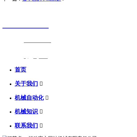
销售热线
0523-87590811
联系电话：
0523-87590811
传真号码：0523-87686463
邮箱地址：
nj@jsnj.com
首页
关于我们

机械自动化

机械知识

联系我们
