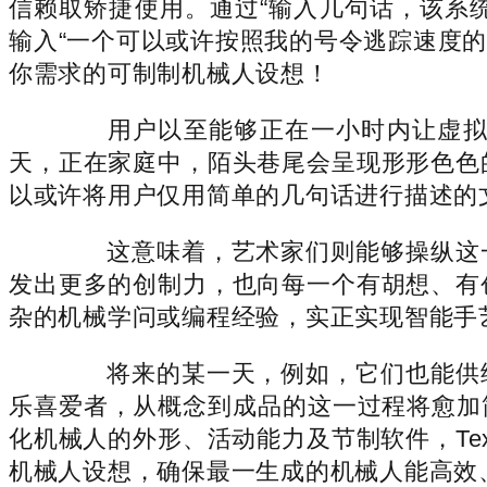
信赖取矫捷使用。通过“输入几句话，该系统
输入“一个可以或许按照我的号令逃踪速度的
你需求的可制制机械人设想！
用户以至能够正在一小时内让虚拟机
天，正在家庭中，陌头巷尾会呈现形形色色的
以或许将用户仅用简单的几句话进行描述的
这意味着，艺术家们则能够操纵这一
发出更多的创制力，也向每一个有胡想、有创
杂的机械学问或编程经验，实正实现智能手
将来的某一天，例如，它们也能供给
乐喜爱者，从概念到成品的这一过程将愈加
化机械人的外形、活动能力及节制软件，Text
机械人设想，确保最一生成的机械人能高效