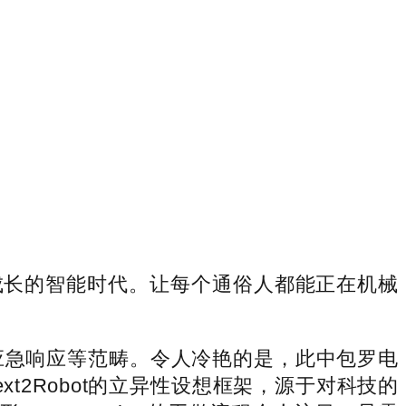
长的智能时代。让每个通俗人都能正在机械
及应急响应等范畴。令人冷艳的是，此中包罗电
2Robot的立异性设想框架，源于对科技的