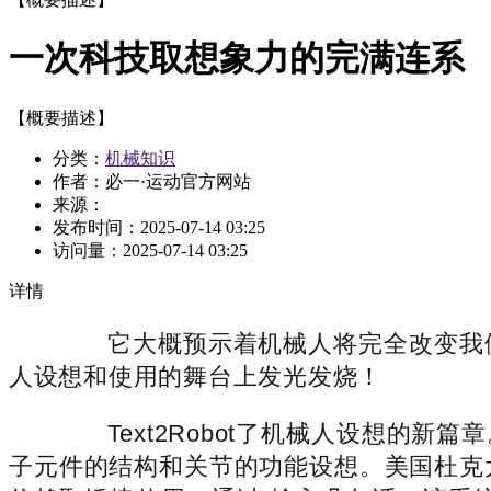
一次科技取想象力的完满连系
【概要描述】
分类：
机械知识
作者：必一·运动官方网站
来源：
发布时间：
2025-07-14 03:25
访问量：
2025-07-14 03:25
详情
它大概预示着机械人将完全改变我们
人设想和使用的舞台上发光发烧！
Text2Robot了机械人设想的新
子元件的结构和关节的功能设想。美国杜克大