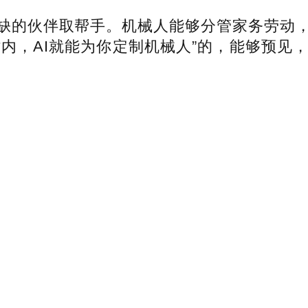
的伙伴取帮手。机械人能够分管家务劳动，
时内，AI就能为你定制机械人”的，能够预见