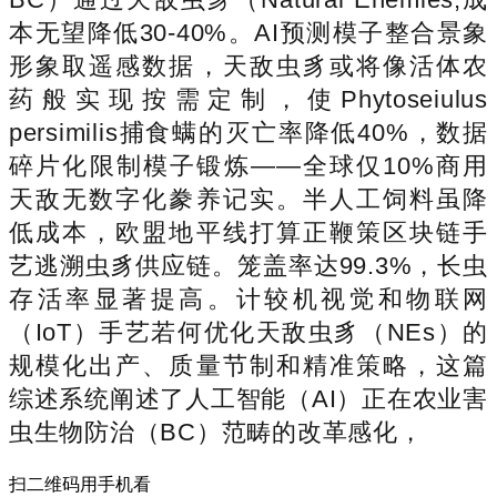
本无望降低30-40%。AI预测模子整合景象
形象取遥感数据，天敌虫豸或将像活体农
药般实现按需定制，使Phytoseiulus
persimilis捕食螨的灭亡率降低40%，数据
碎片化限制模子锻炼——全球仅10%商用
天敌无数字化豢养记实。半人工饲料虽降
低成本，欧盟地平线打算正鞭策区块链手
艺逃溯虫豸供应链。笼盖率达99.3%，长虫
存活率显著提高。计较机视觉和物联网
（IoT）手艺若何优化天敌虫豸（NEs）的
规模化出产、质量节制和精准策略，这篇
综述系统阐述了人工智能（AI）正在农业害
虫生物防治（BC）范畴的改革感化，
扫二维码用手机看