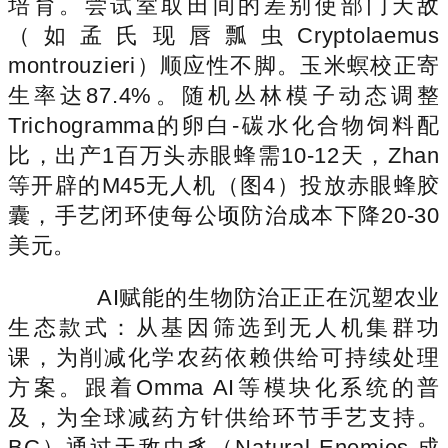
培育。尝试室取田间的差别使部门天敌
（如孟氏现唇瓢虫Cryptolaemus
montrouzieri）顺应性不脚。玉米螟校正寄
生率达87.4%。随机丛林模子动态调整
Trichogramma的卵白-碳水化合物饲料配
比，出产1百万头赤眼蜂需10-12天，Zhan
等开辟的M45无人机（图4）投放赤眼蜂胶
囊，手艺闭环使每公顷防治成本下降20-30
美元。
AI赋能的生物防治正正在沉塑农业
生态款式：从基因筛选到无人机集群功
课，为削减化学农药依赖供给可持续处理
方案。跟着Omma AI等模块化系统的普
及，为全球减药方针供给环节手艺支持。
BC）通过天敌虫豸（Natural Enemies,成