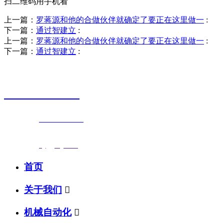
扫二维码用手机看
上一篇：
罗蒋源和他的合做伙伴就确定了要正在这里做一
:
下一篇：
通过智建立
:
上一篇：
罗蒋源和他的合做伙伴就确定了要正在这里做一
:
下一篇：
通过智建立
:
销售热线
0523-87590811
联系电话：
0523-87590811
传真号码：0523-87686463
邮箱地址：
nj@jsnj.com
首页
关于我们

机械自动化
